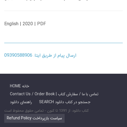
English | 2020 | PDF
ارسال پیام از طریق ایتا: 09390588906
HOME خانه
Contact Us / Order Book | تماس با ما / سفارش کتاب
SEARCH جستجو در کتاب دانلود
راهنمای دانلود
کتاب دانلود: از 1391 تا کنون - تمامی حقوق محفوظ است
Refund Policy سیاست بازپرداخت