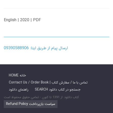
English | 2020 | PDF
ارسال پیام از طریق ایتا: 09390588906
HOME خانه
Contact Us / Order Book | تماس با ما / سفارش کتاب
SEARCH جستجو در کتاب دانلود
راهنمای دانلود
کتاب دانلود: از 1391 تا کنون - تمامی حقوق محفوظ است
Refund Policy سیاست بازپرداخت