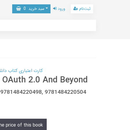
ثبت‌نام
ورود
سبد خرید
0
کارت اعتباری کتاب دانلود با 10,000,000 اعتبار دانلود کتا
: OAuth 2.0 And Beyond
8, 9781484220498, 9781484220504
he price of this book