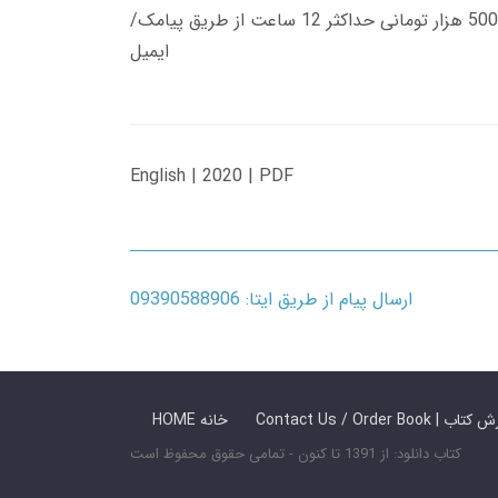
زمان تحویل کتاب های 600 هزار تومانی دانلود فوری از حساب کاربری می باشد، و زمان تحویل لینک دانلود کتاب های 500 هزار تومانی حداکثر 12 ساعت از طریق پیامک/
ایمیل
English | 2020 | PDF
ارسال پیام از طریق ایتا: 09390588906
 ما / سفارش کتاب
HOME خانه
کتاب دانلود: از 1391 تا کنون - تمامی حقوق محفوظ است