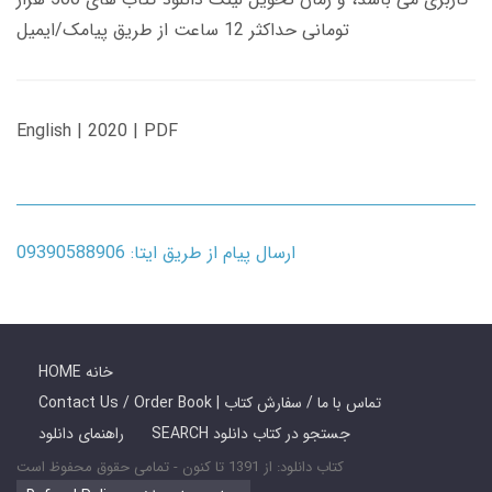
تومانی حداکثر 12 ساعت از طریق پیامک/ایمیل
English | 2020 | PDF
ارسال پیام از طریق ایتا: 09390588906
HOME خانه
Contact Us / Order Book | تماس با ما / سفارش کتاب
SEARCH جستجو در کتاب دانلود
راهنمای دانلود
کتاب دانلود: از 1391 تا کنون - تمامی حقوق محفوظ است