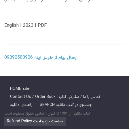
English | 2023 | PDF
ارسال پیام از طریق ایتا: 09390588906
HOME خانه
Contact Us / Order Book | تماس با ما / سفارش کتاب
SEARCH جستجو در کتاب دانلود
راهنمای دانلود
کتاب دانلود: از 1391 تا کنون - تمامی حقوق محفوظ است
Refund Policy سیاست بازپرداخت