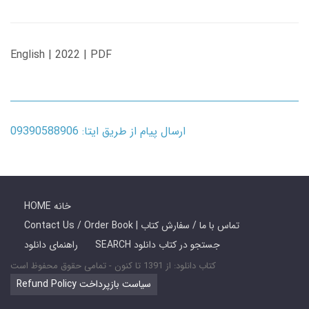
English | 2022 | PDF
ارسال پیام از طریق ایتا: 09390588906
HOME خانه
Contact Us / Order Book | تماس با ما / سفارش کتاب
SEARCH جستجو در کتاب دانلود
راهنمای دانلود
کتاب دانلود: از 1391 تا کنون - تمامی حقوق محفوظ است
Refund Policy سیاست بازپرداخت