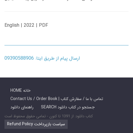
English | 2022 | PDF
ارسال پیام از طریق ایتا: 09390588906
HOME خانه
Contact Us / Order Book | تماس با ما / سفارش کتاب
SEARCH جستجو در کتاب دانلود
راهنمای دانلود
کتاب دانلود: از 1391 تا کنون - تمامی حقوق محفوظ است
Refund Policy سیاست بازپرداخت