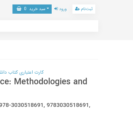
ثبت‌نام
ورود
سبد خرید
0
کارت اعتباری کتاب دانلود با 10,000,000 اعتبار دانلود کتا
nce: Methodologies and
, 978-3030518691, 9783030518691,