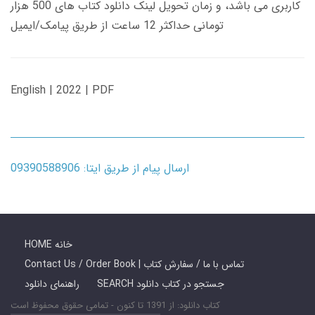
کاربری می باشد، و زمان تحویل لینک دانلود کتاب های 500 هزار
تومانی حداکثر 12 ساعت از طریق پیامک/ایمیل
English | 2022 | PDF
ارسال پیام از طریق ایتا: 09390588906
HOME خانه
Contact Us / Order Book | تماس با ما / سفارش کتاب
SEARCH جستجو در کتاب دانلود
راهنمای دانلود
کتاب دانلود: از 1391 تا کنون - تمامی حقوق محفوظ است