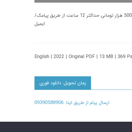
زمان تحویل کتاب های 600 هزار تومانی دانلود فوری از حساب کاربری می باشد، و زمان تحویل لینک دانلود کتاب های 500 هزار تومانی حداکثر 12 ساعت از طریق پیامک/
ایمیل
English | 2022 | Original PDF | 13 MB | 369 P
زمان تحویل: دانلود فوری
ارسال پیام از طریق ایتا: 09390588906