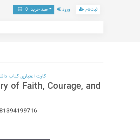
ثبت‌نام
ورود
سبد خرید
0
کارت اعتباری کتاب دانلود با 10,000,000 اعتبار دانلود کتا
ry of Faith, Courage, and
781394199716