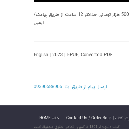
زمان تحویل کتاب های 600 هزار تومانی دانلود فوری از حساب کاربری می باشد، و زمان تحویل لینک دانلود کتاب های 500 هزار تومانی حداکثر 12 ساعت از طریق پیامک/
ایمیل
English | 2023 | EPUB, Converted PDF
ارسال پیام از طریق ایتا: 09390588906
 ما / سفارش کتاب
HOME خانه
کتاب دانلود: از 1391 تا کنون - تمامی حقوق محفوظ است