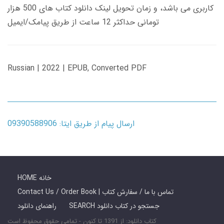
کاربری می باشد، و زمان تحویل لینک دانلود کتاب های 500 هزار
تومانی حداکثر 12 ساعت از طریق پیامک/ایمیل
Russian | 2022 | EPUB, Converted PDF
ارسال پیام از طریق ایتا: 09390588906
HOME خانه
Contact Us / Order Book | تماس با ما / سفارش کتاب
SEARCH جستجو در کتاب دانلود
راهنمای دانلود
کتاب دانلود: از 1391 تا کنون - تمامی حقوق محفوظ است