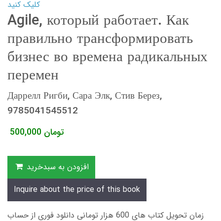
کلیک کنید
Agile, который работает. Как
правильно трансформировать
бизнес во времена радикальных
перемен
Даррелл Ригби, Сара Элк, Стив Берез,
9785041545512
تومان
500,000
افزودن به سبدخرید
Inquire about the price of this book
زمان تحویل کتاب های 600 هزار تومانی دانلود فوری از حساب