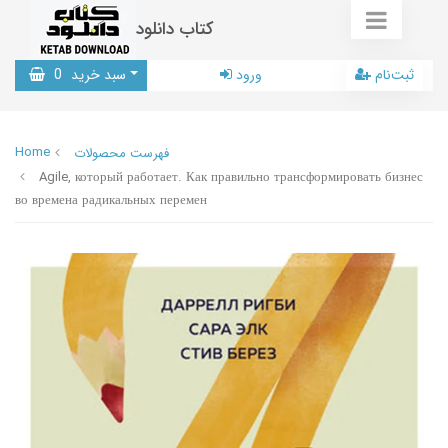
کتاب دانلود
ثبت‌نام
ورود
سبد خرید
0
Home
فهرست محصولات
Agile, который работает. Как правильно трансформировать бизнес
во времена радикальных перемен