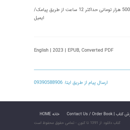
زمان تحویل کتاب های 600 هزار تومانی دانلود فوری از حساب کاربری می باشد، و زمان تحویل لینک دانلود کتاب های 500 هزار تومانی حداکثر 12 ساعت از طریق پیامک/
ایمیل
English | 2023 | EPUB, Converted PDF
ارسال پیام از طریق ایتا: 09390588906
 ما / سفارش کتاب
HOME خانه
کتاب دانلود: از 1391 تا کنون - تمامی حقوق محفوظ است