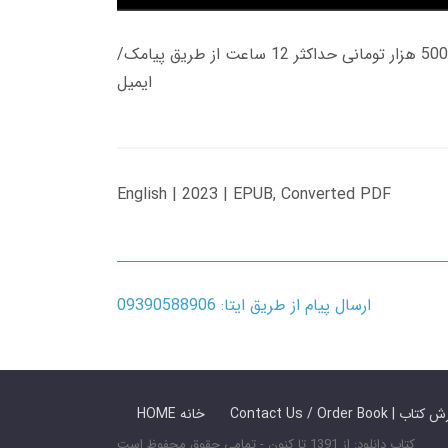
زمان تحویل کتاب های 600 هزار تومانی دانلود فوری از حساب کاربری می باشد، و زمان تحویل لینک دانلود کتاب های 500 هزار تومانی حداکثر 12 ساعت از طریق پیامک/
ایمیل
English | 2023 | EPUB, Converted PDF
ارسال پیام از طریق ایتا: 09390588906
 ما / سفارش کتاب
HOME خانه
کتاب دانلود: از 1391 تا کنون - تمامی حقوق محفوظ است