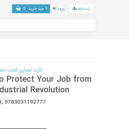
ثبت‌نام
ورود
سبد خرید
0
کارت اعتباری کتاب دانلود با 10,000,000 اعتبار دانلود کتا
to Protect Your Job from
ndustrial Revolution
7X, 9783031192777