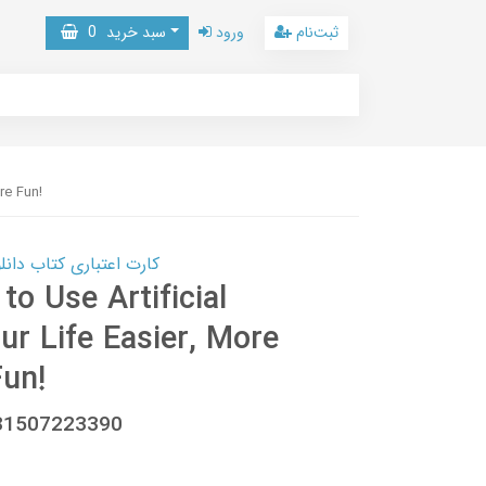
ثبت‌نام
ورود
سبد خرید
0
re Fun!
کارت اعتباری کتاب دانلود با 10,000,000 اعتبار دانلود کتا
to Use Artificial
ur Life Easier, More
un!
781507223390