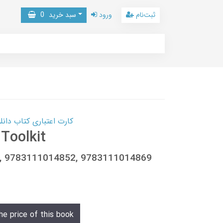
ثبت‌نام
ورود
سبد خرید
0
کارت اعتباری کتاب دانلود با 10,000,000 اعتبار دانلود کتا
Toolkit
4, 9783111014852, 9783111014869
he price of this book