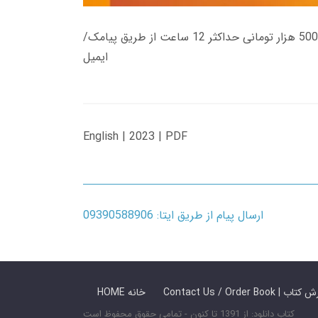
زمان تحویل کتاب های 600 هزار تومانی دانلود فوری از حساب کاربری می باشد، و زمان تحویل لینک دانلود کتاب های 500 هزار تومانی حداکثر 12 ساعت از طریق پیامک/
ایمیل
English | 2023 | PDF
ارسال پیام از طریق ایتا: 09390588906
 ما / سفارش کتاب
HOME خانه
کتاب دانلود: از 1391 تا کنون - تمامی حقوق محفوظ است