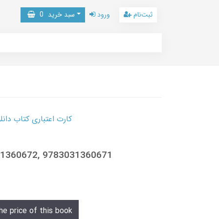
ثبت‌نام
ورود
سبد خرید
0
کارت اعتباری کتاب دانلود با 10,000,000 اعتبار دانلود کتا
3031360672, 9783031360671
he price of this book