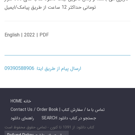
تومانی حداکثر 12 ساعت از طریق پیامک/ایمیل
English | 2022 | PDF
ارسال پیام از طریق ایتا: 09390588906
HOME خانه
Contact Us / Order Book | تماس با ما / سفارش کتاب
SEARCH جستجو در کتاب دانلود
راهنمای دانلود
کتاب دانلود: از 1391 تا کنون - تمامی حقوق محفوظ است