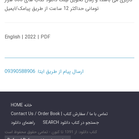
تومانی حداکثر 12 ساعت از طریق پیامک/ایمیل
English | 2022 | PDF
ارسال پیام از طریق ایتا: 09390588906
HOME خانه
Contact Us / Order Book | تماس با ما / سفارش کتاب
SEARCH جستجو در کتاب دانلود
راهنمای دانلود
کتاب دانلود: از 1391 تا کنون - تمامی حقوق محفوظ است