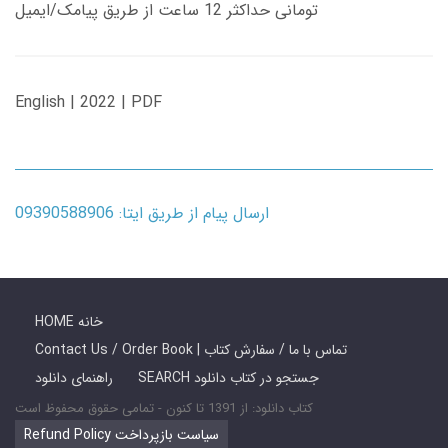
تومانی حداکثر 12 ساعت از طریق پیامک/ایمیل
English | 2022 | PDF
ارسال پیام از طریق ایتا: 09390588906
HOME خانه
Contact Us / Order Book | تماس با ما / سفارش کتاب
SEARCH جستجو در کتاب دانلود
راهنمای دانلود
کتاب دانلود: از 1391 تا کنون - تمامی حقوق محفوظ است
Refund Policy سیاست بازپرداخت