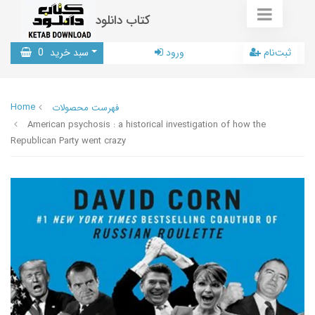
کتاب دانلود
ثبت‌نام
ورود
سبد خرید
0
Home
فهرست محصولات
American psychosis : a historical investigation of how the
Republican Party went crazy