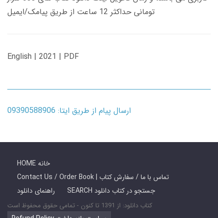
تومانی حداکثر 12 ساعت از طریق پیامک/ایمیل
English | 2021 | PDF
ارسال پیام از طریق ایتا: 09390588906
HOME خانه
Contact Us / Order Book | تماس با ما / سفارش کتاب
SEARCH جستجو در کتاب دانلود
راهنمای دانلود
کتاب دانلود: از 1391 تا کنون - تمامی حقوق محفوظ است