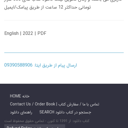
تومانی حداکثر 12 ساعت از طریق پیامک/ایمیل
English | 2022 | PDF
ارسال پیام از طریق ایتا: 09390588906
HOME خانه
Contact Us / Order Book | تماس با ما / سفارش کتاب
SEARCH جستجو در کتاب دانلود
راهنمای دانلود
کتاب دانلود: از 1391 تا کنون - تمامی حقوق محفوظ است