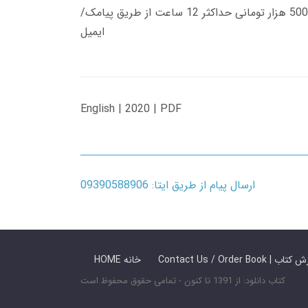
زمان تحویل کتاب های 600 هزار تومانی دانلود فوری از حساب کاربری می باشد، و زمان تحویل لینک دانلود کتاب های 500 هزار تومانی حداکثر 12 ساعت از طریق پیامک/
ایمیل
English | 2020 | PDF
ارسال پیام از طریق ایتا: 09390588906
 ما / سفارش کتاب
HOME خانه
کتاب دانلود: از 1391 تا کنون - تمامی حقوق محفوظ است