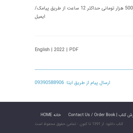
زمان تحویل کتاب های 600 هزار تومانی دانلود فوری از حساب کاربری می باشد، و زمان تحویل لینک دانلود کتاب های 500 هزار تومانی حداکثر 12 ساعت از طریق پیامک/
ایمیل
English | 2022 | PDF
ارسال پیام از طریق ایتا: 09390588906
 ما / سفارش کتاب
HOME خانه
کتاب دانلود: از 1391 تا کنون - تمامی حقوق محفوظ است