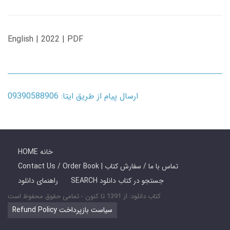
English | 2022 | PDF
ارسال پیام از طریق ایتا: 09390588906
HOME خانه
Contact Us / Order Book | تماس با ما / سفارش کتاب
SEARCH جستجو در کتاب دانلود
راهنمای دانلود
کتاب دانلود: از 1391 تا کنون - تمامی حقوق محفوظ است
Refund Policy سیاست بازپرداخت