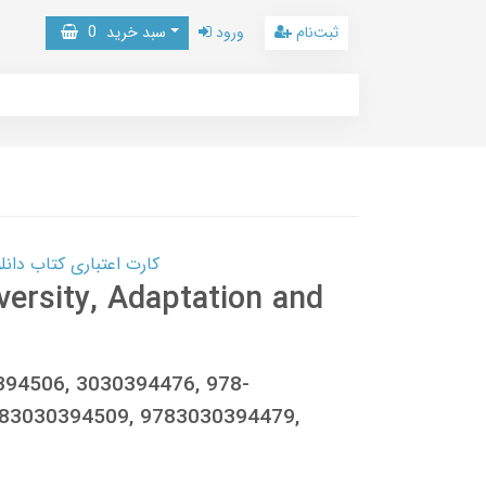
ثبت‌نام
ورود
سبد خرید
0
کارت اعتباری کتاب دانلود با 10,000,000 اعتبار دانلود کتا
versity, Adaptation and
0394506, 3030394476, 978-
783030394509, 9783030394479,