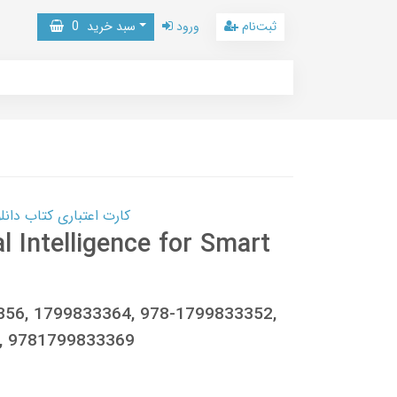
ثبت‌نام
ورود
سبد خرید
0
کارت اعتباری کتاب دانلود با 10,000,000 اعتبار دانلود کتا
al Intelligence for Smart
3356, 1799833364, 978-1799833352,
, 9781799833369