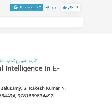
ثبت‌نام
ورود
سبد خرید
0
کارت اعتباری کتاب دانلود با 10,000,000 اعتبار دانلود کتا
l Intelligence in E-
 Balusamy, S. Rakesh Kumar N.
9534494, 9781839534492