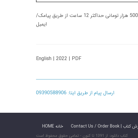
زمان تحویل کتاب های 600 هزار تومانی دانلود فوری از حساب کاربری می باشد، و زمان تحویل لینک دانلود کتاب های 500 هزار تومانی حداکثر 12 ساعت از طریق پیامک/
ایمیل
English | 2022 | PDF
ارسال پیام از طریق ایتا: 09390588906
 ما / سفارش کتاب
HOME خانه
کتاب دانلود: از 1391 تا کنون - تمامی حقوق محفوظ است