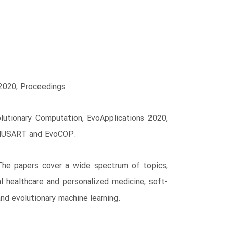
, 2020, Proceedings
lutionary Computation, EvoApplications 2020,
EvoMUSART and EvoCOP.
The papers cover a wide spectrum of topics,
al healthcare and personalized medicine, soft-
nd evolutionary machine learning.