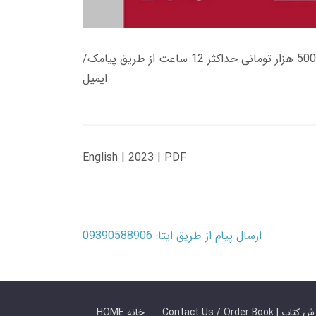
زمان تحویل کتاب های 600 هزار تومانی دانلود فوری از حساب کاربری می باشد، و زمان تحویل لینک دانلود کتاب های 500 هزار تومانی حداکثر 12 ساعت از طریق پیامک/
ایمیل
English | 2023 | PDF
ارسال پیام از طریق ایتا: 09390588906
 ما / سفارش کتاب
HOME خانه