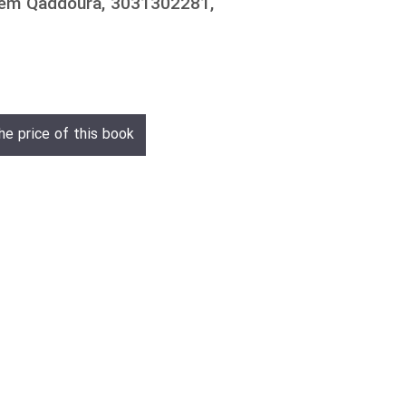
eem Qaddoura, 3031302281,
he price of this book