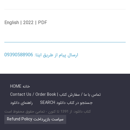
English | 2022 | PDF
ارسال پیام از طریق ایتا: 09390588906
HOME خانه
Contact Us / Order Book | تماس با ما / سفارش کتاب
SEARCH جستجو در کتاب دانلود
راهنمای دانلود
کتاب دانلود: از 1391 تا کنون - تمامی حقوق محفوظ است
Refund Policy سیاست بازپرداخت