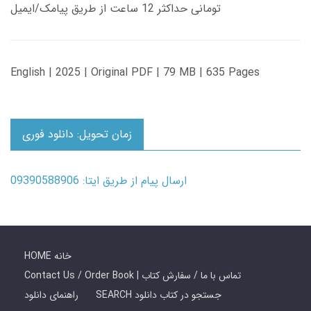
تومانی حداکثر 12 ساعت از طریق پیامک/ایمیل
English | 2025 | Original PDF | 79 MB | 635 Pages
زمان تحویل: دانلود فوری
ارسال پیام از طریق ایتا: 09390588906
HOME خانه
Contact Us / Order Book | تماس با ما / سفارش کتاب
SEARCH جستجو در کتاب دانلود
راهنمای دانلود