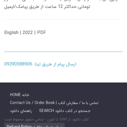
تومانی حداکثر 12 ساعت از طریق پیامک/ایمیل
English | 2022 | PDF
ارسال پیام از طریق ایتا: 09390588906
HOME خانه
Contact Us / Order Book | تماس با ما / سفارش کتاب
SEARCH جستجو در کتاب دانلود
راهنمای دانلود
کتاب دانلود: از 1391 تا کنون - تمامی حقوق محفوظ است