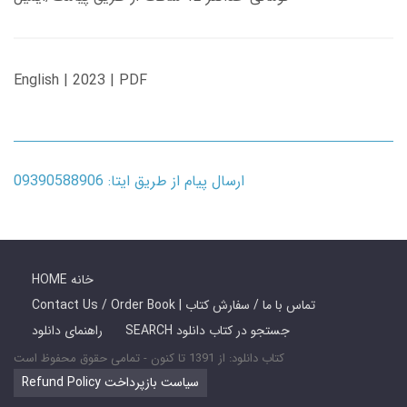
English | 2023 | PDF
ارسال پیام از طریق ایتا: 09390588906
HOME خانه
Contact Us / Order Book | تماس با ما / سفارش کتاب
SEARCH جستجو در کتاب دانلود
راهنمای دانلود
کتاب دانلود: از 1391 تا کنون - تمامی حقوق محفوظ است
Refund Policy سیاست بازپرداخت