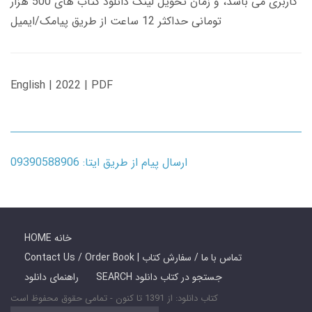
کاربری می باشد، و زمان تحویل لینک دانلود کتاب های 500 هزار
تومانی حداکثر 12 ساعت از طریق پیامک/ایمیل
English | 2022 | PDF
ارسال پیام از طریق ایتا: 09390588906
HOME خانه
Contact Us / Order Book | تماس با ما / سفارش کتاب
SEARCH جستجو در کتاب دانلود
راهنمای دانلود
کتاب دانلود: از 1391 تا کنون - تمامی حقوق محفوظ است