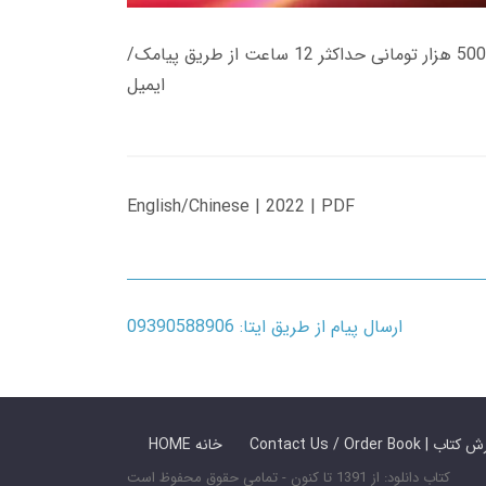
زمان تحویل کتاب های 600 هزار تومانی دانلود فوری از حساب کاربری می باشد، و زمان تحویل لینک دانلود کتاب های 500 هزار تومانی حداکثر 12 ساعت از طریق پیامک/
ایمیل
English/Chinese | 2022 | PDF
ارسال پیام از طریق ایتا: 09390588906
 ما / سفارش کتاب
HOME خانه
کتاب دانلود: از 1391 تا کنون - تمامی حقوق محفوظ است