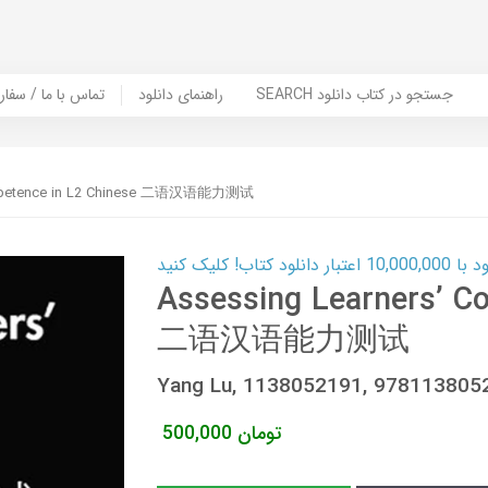
SEARCH جستجو در کتاب دانلود
راهنمای دانلود
Contact Us / Order Book | تماس با
ompetence in L2 Chinese 二语汉语能力测试
ب! کلیک کنید
Assessing Learners’ C
二语汉语能力测试
Yang Lu, 1138052191, 978113805
تومان
500,000