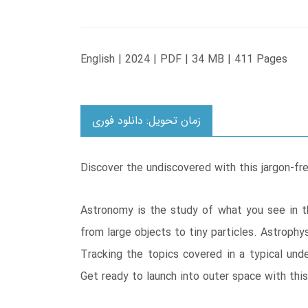
English | 2024 | PDF | 34 MB | 411 Pages
زمان تحویل: دانلود فوری
Discover the undiscovered with this jargon-fr
Astronomy is the study of what you see in th
from large objects to tiny particles. Astrophy
Tracking the topics covered in a typical unde
Get ready to launch into outer space with thi