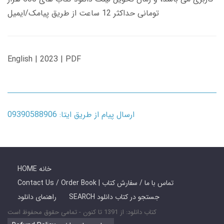
تومانی حداکثر 12 ساعت از طریق پیامک/ایمیل
English | 2023 | PDF
ارسال پیام از طریق ایتا: 09390588906
HOME خانه
Contact Us / Order Book | تماس با ما / سفارش کتاب
SEARCH جستجو در کتاب دانلود
راهنمای دانلود
کتاب دانلود: از 1391 تا کنون - تمامی حقوق محفوظ است