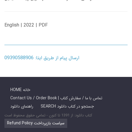
English | 2022 | PDF
ارسال پیام از طریق ایتا: 09390588906
HOME خانه
Contact Us / Order Book | تماس با ما / سفارش کتاب
SEARCH جستجو در کتاب دانلود
راهنمای دانلود
کتاب دانلود: از 1391 تا کنون - تمامی حقوق محفوظ است
Refund Policy سیاست بازپرداخت