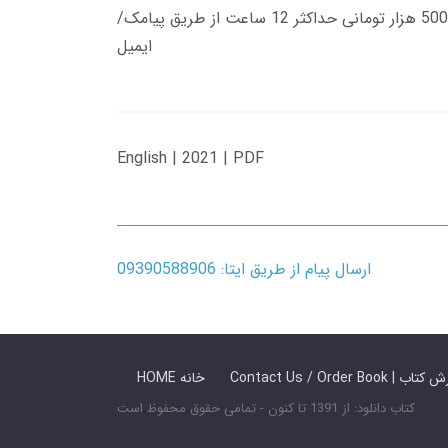
زمان تحویل کتاب های 600 هزار تومانی دانلود فوری از حساب کاربری می باشد، و زمان تحویل لینک دانلود کتاب های 500 هزار تومانی حداکثر 12 ساعت از طریق پیامک/
ایمیل
English | 2021 | PDF
ارسال پیام از طریق ایتا: 09390588906
 ما / سفارش کتاب
HOME خانه
کتاب دانلود: از 1391 تا کنون - تمامی حقوق محفوظ است