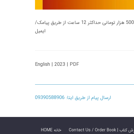
زمان تحویل کتاب های 600 هزار تومانی دانلود فوری از حساب کاربری می باشد، و زمان تحویل لینک دانلود کتاب های 500 هزار تومانی حداکثر 12 ساعت از طریق پیامک/
ایمیل
English | 2023 | PDF
ارسال پیام از طریق ایتا: 09390588906
 ما / سفارش کتاب
HOME خانه