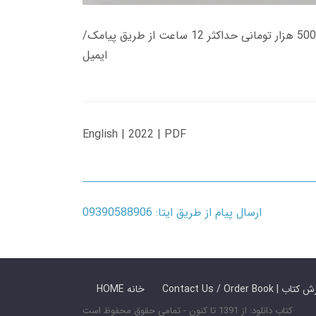
زمان تحویل کتاب های 600 هزار تومانی دانلود فوری از حساب کاربری می باشد، و زمان تحویل لینک دانلود کتاب های 500 هزار تومانی حداکثر 12 ساعت از طریق پیامک/
ایمیل
English | 2022 | PDF
ارسال پیام از طریق ایتا: 09390588906
 ما / سفارش کتاب
HOME خانه
کتاب دانلود: از 1391 تا کنون - تمامی حقوق محفوظ است