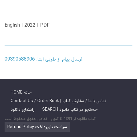
English | 2022 | PDF
ارسال پیام از طریق ایتا: 09390588906
HOME خانه
Contact Us / Order Book | تماس با ما / سفارش کتاب
SEARCH جستجو در کتاب دانلود
راهنمای دانلود
کتاب دانلود: از 1391 تا کنون - تمامی حقوق محفوظ است
Refund Policy سیاست بازپرداخت