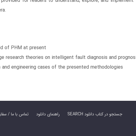
 provided for readers to understand, explore, and implement
ra.
ield of PHM at present
 research theories on intelligent fault diagnosis and prognos
s and engineering cases of the presented methodologies
SEARCH جستجو در کتاب دانلود
راهنمای دانلود
Contact Us / Order Book | تماس با