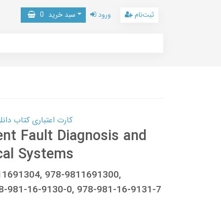
ثبت‌نام
ورود
سبد خرید
0
کارت اعتباری کتاب دانلود با 10,000,000 اعتبار دانلود کتا
gent Fault Diagnosis and
cal Systems
9811691304, 978-9811691300,
-981-16-9130-0, 978-981-16-9131-7