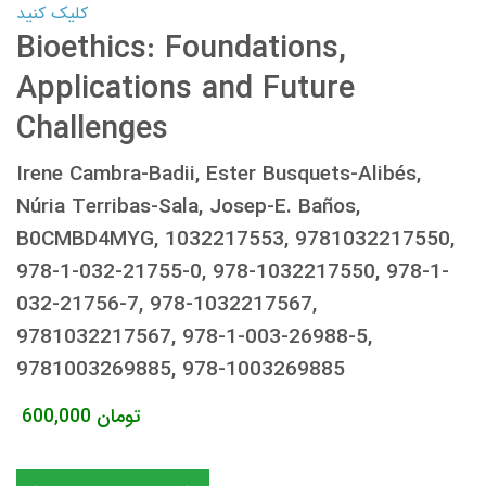
کلیک کنید
Bioethics: Foundations,
Applications and Future
Challenges
Irene Cambra-Badii, Ester Busquets-Alibés,
Núria Terribas-Sala, Josep-E. Baños,
B0CMBD4MYG, 1032217553, 9781032217550,
978-1-032-21755-0, 978-1032217550, 978-1-
032-21756-7, 978-1032217567,
9781032217567, 978-1-003-26988-5,
9781003269885, 978-1003269885
تومان
600,000