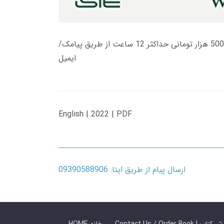
زمان تحویل کتاب های 600 هزار تومانی دانلود فوری از حساب کاربری می باشد، و زمان تحویل لینک دانلود کتاب های 500 هزار تومانی حداکثر 12 ساعت از طریق پیامک/
ایمیل
English | 2022 | PDF
ارسال پیام از طریق ایتا: 09390588906