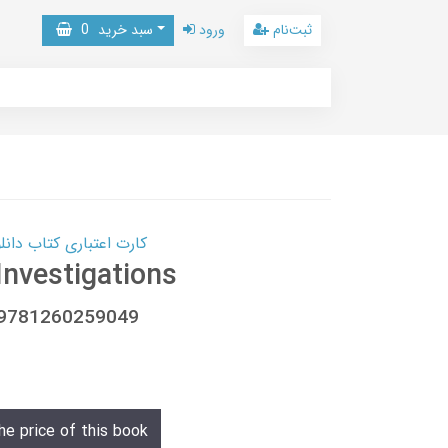
ثبت‌نام
ورود
سبد خرید
0
کارت اعتباری کتاب دانلود با 10,000,000 اعتبار دانلود کتا
Investigations
, 9781260259049
he price of this book