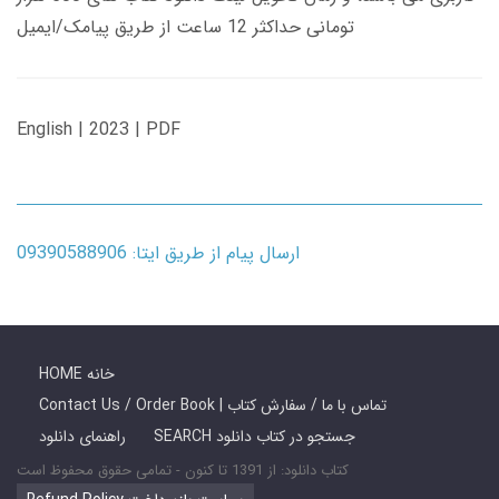
تومانی حداکثر 12 ساعت از طریق پیامک/ایمیل
English | 2023 | PDF
ارسال پیام از طریق ایتا: 09390588906
HOME خانه
Contact Us / Order Book | تماس با ما / سفارش کتاب
SEARCH جستجو در کتاب دانلود
راهنمای دانلود
کتاب دانلود: از 1391 تا کنون - تمامی حقوق محفوظ است