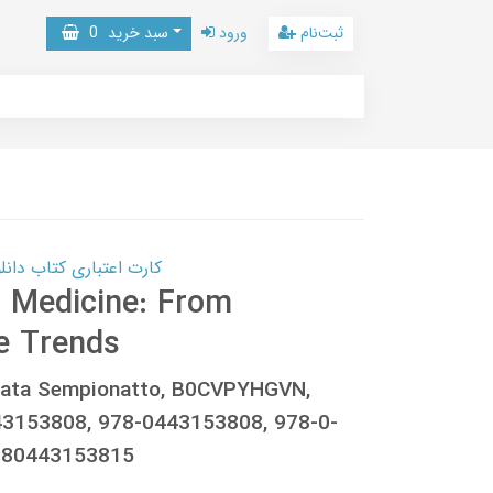
ثبت‌نام
ورود
سبد خرید
0
کارت اعتباری کتاب دانلود با 10,000,000 اعتبار دانلود کتا
n Medicine: From
e Trends
Renata Sempionatto, B0CVPYHGVN,
3153808, 978-0443153808, 978-0-
9780443153815